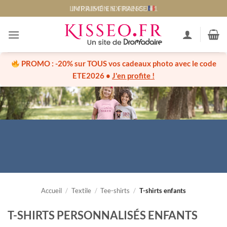
Passer
LIVRAISON EXPRESS J+1
au
contenu
PROMO :
-20% sur TOUS vos cadeaux photo
avec le code
ETE2026
•
J'en profite !
Accueil
/
Textile
/
Tee-shirts
/
T-shirts enfants
T-SHIRTS PERSONNALISÉS ENFANTS