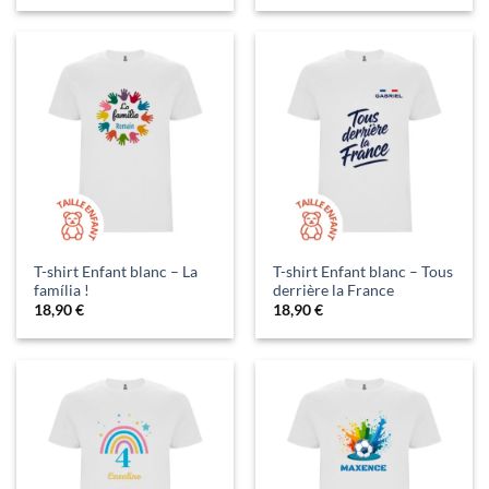
T-shirt Enfant blanc – La
T-shirt Enfant blanc – Tous
família !
derrière la France
18,90
€
18,90
€