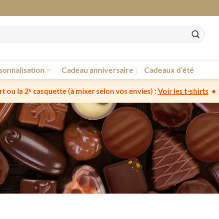
sonnalisation
Cadeau anniversaire
Cadeaux d’été
irt ou la 2ᵉ casquette
(à mixer selon vos envies) :
Voir les t-shirts
•