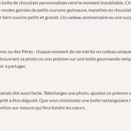
 une boîte de chocolats personnalisée rend le moment inoubliable. 
ondes garnies de petits oursons guimauve, manettes en chocolat a
 faire sourire petits et grands. Un
cadeau anniversaire
ou une surp
 Mères ou des Pères : chaque moment de vie mérite un cadeau unique
 découvrant sa photo ou son prénom sur une boîte gourmande rempli
r à partager.
 jamais été aussi facile. Téléchargez une photo, ajoutez un préno
 prêt à être dégusté. Que vous choisissiez une boîte rectangulaire
ntion sur mesure qui fera fondre les cœurs.