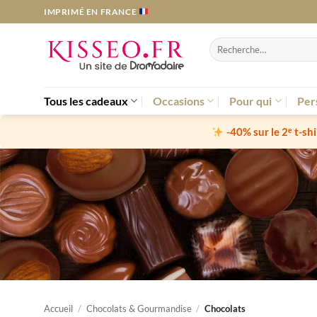
Passer
IMPRIMÉ EN FRANCE
au
contenu
Recherche
pour :
Tous les cadeaux
Occasions
Pour qui
Per
-40% sur le 2ᵉ t-sh
Accueil
/
Chocolats & Gourmandise
/
Chocolats