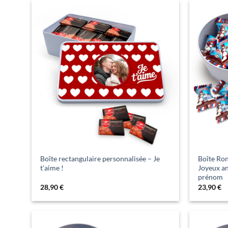
Boîte rectangulaire personnalisée – Je
Boîte Ro
t’aime !
Joyeux an
prénom
28,90
€
23,90
€