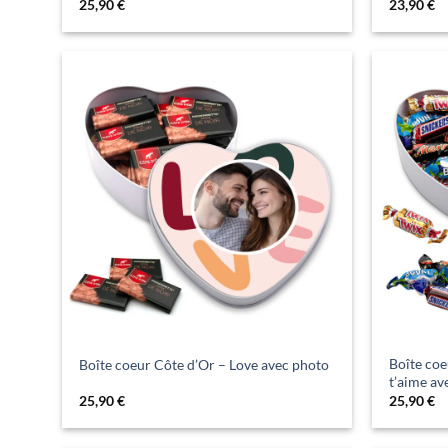
25,90
€
23,90
€
Boîte coe
Boîte coeur Côte d’Or – Love avec photo
t’aime av
25,90
€
25,90
€