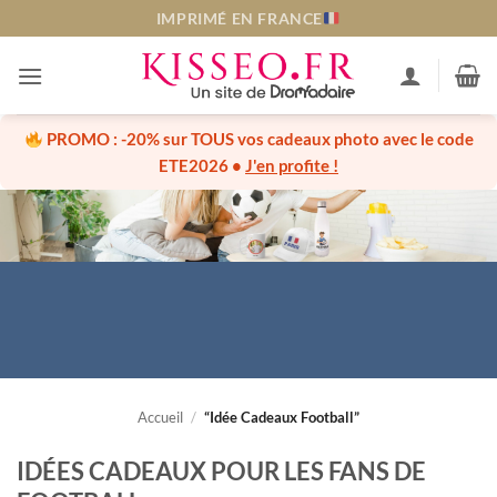
Passer
IMPRIMÉ EN FRANCE
au
contenu
PROMO :
-20% sur TOUS vos cadeaux photo
avec le code
ETE2026
•
J'en profite !
Accueil
/
“Idée Cadeaux Football”
IDÉES CADEAUX POUR LES FANS DE