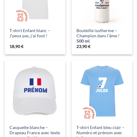
T-shirt Enfant blanc –
Bouteille isotherme –
J’peux pas, j’ai foot !
Champion dans l’âme !
500 ml
18,90
€
23,90
€
Casquette blanche –
T-shirt Enfant bleu clair –
Drapeau France avec texte
Numéro et prénom avec