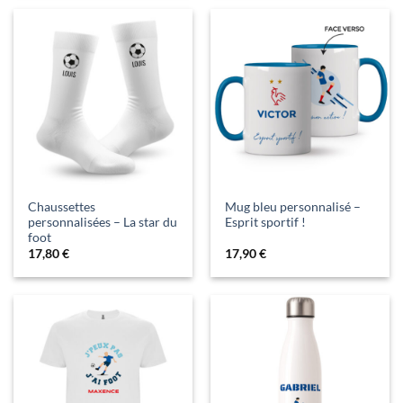
Chaussettes
Mug bleu personnalisé –
personnalisées – La star du
Esprit sportif !
foot
17,80
€
17,90
€