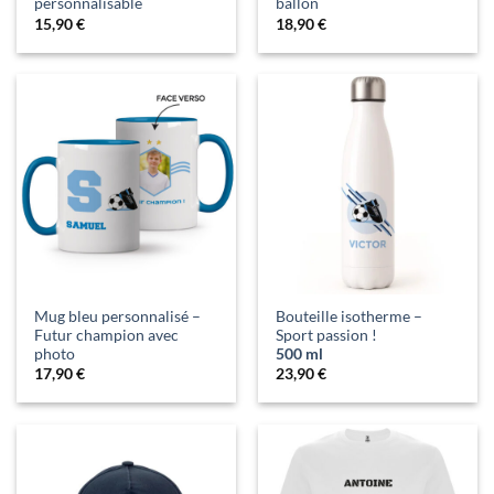
personnalisable
ballon
15,90
€
18,90
€
Mug bleu personnalisé –
Bouteille isotherme –
Futur champion avec
Sport passion !
photo
500 ml
17,90
€
23,90
€