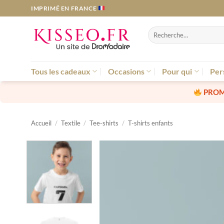
Passer
IMPRIMÉ EN FRANCE
au
contenu
Recherche
pour :
Tous les cadeaux
Occasions
Pour qui
Per
PROM
Accueil
/
Textile
/
Tee-shirts
/
T-shirts enfants