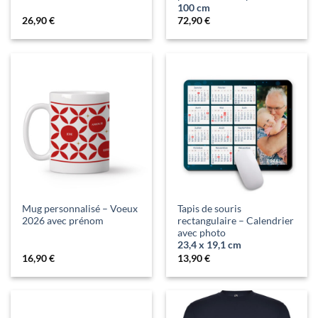
100 cm
26,90
€
72,90
€
Mug personnalisé – Voeux
Tapis de souris
2026 avec prénom
rectangulaire – Calendrier
avec photo
23,4 x 19,1 cm
16,90
€
13,90
€