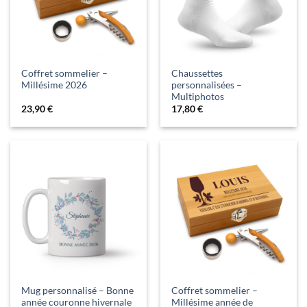
Coffret sommelier –
Chaussettes
Millésime 2026
personnalisées –
Multiphotos
23,90
€
17,80
€
Mug personnalisé – Bonne
Coffret sommelier –
année couronne hivernale
Millésime année de