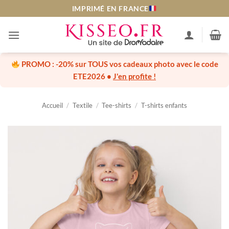
Passer
IMPRIMÉ EN FRANCE
au
contenu
PROMO :
-20% sur TOUS vos cadeaux photo
avec le code
ETE2026
•
J'en profite !
Accueil
/
Textile
/
Tee-shirts
/
T-shirts enfants