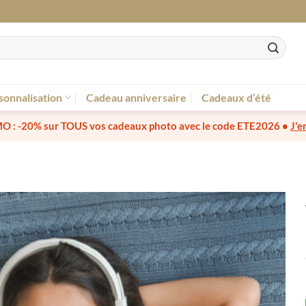
sonnalisation
Cadeau anniversaire
Cadeaux d’été
O :
-20% sur TOUS vos cadeaux photo
avec le code
ETE2026
•
J'e