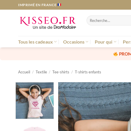
Passer
IMPRIMÉ EN FRANCE
au
contenu
Recherche
pour :
Tous les cadeaux
Occasions
Pour qui
Per
PROM
Accueil
/
Textile
/
Tee-shirts
/
T-shirts enfants