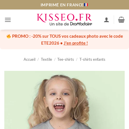
Passer
IMPRIMÉ EN FRANCE
au
contenu
PROMO :
-20% sur TOUS vos cadeaux photo
avec le code
ETE2026
•
J'en profite !
Accueil
/
Textile
/
Tee-shirts
/
T-shirts enfants