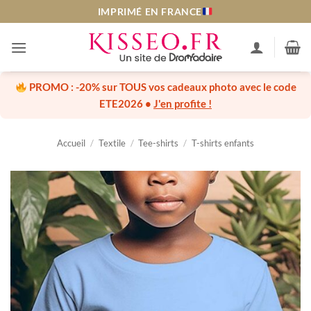
Passer
IMPRIMÉ EN FRANCE
au
contenu
PROMO :
-20% sur TOUS vos cadeaux photo
avec le code
ETE2026
•
J'en profite !
Accueil
/
Textile
/
Tee-shirts
/
T-shirts enfants