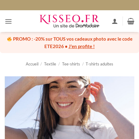
Passer
au
contenu
PROMO :
-20% sur TOUS vos cadeaux photo
avec le code
ETE2026
•
J'en profite !
Accueil
/
Textile
/
Tee-shirts
/
T-shirts adultes