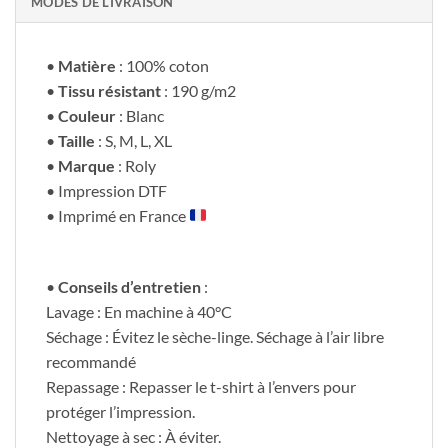
MODES DE LIVRAISON
•
Matière
: 100% coton
•
Tissu résistant
: 190 g/m2
•
Couleur
: Blanc
•
Taille
: S, M, L, XL
•
Marque
: Roly
• Impression DTF
• Imprimé en France
•
Conseils d’entretien
:
Lavage : En machine à 40°C
Séchage : Évitez le sèche-linge. Séchage à l’air libre
recommandé
Repassage : Repasser le t-shirt à l’envers pour
protéger l’impression.
Nettoyage à sec : À éviter.