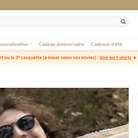
sonnalisation
Cadeau anniversaire
Cadeaux d’été
irt ou la 2ᵉ casquette
(à mixer selon vos envies) :
Voir les t-shirts
•