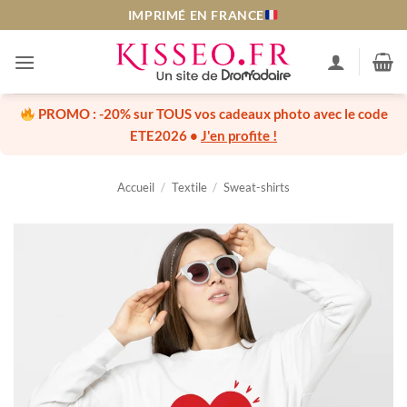
Passer
LIVRAISON EXPRESS J+1
au
contenu
PROMO :
-20% sur TOUS vos cadeaux photo
avec le code
ETE2026
•
J'en profite !
Accueil
/
Textile
/
Sweat-shirts