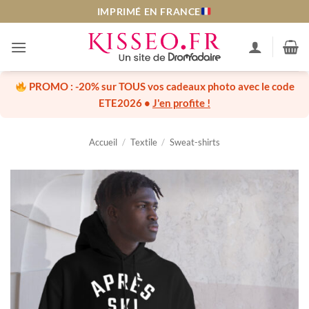
Passer
IMPRIMÉ EN FRANCE
au
contenu
PROMO :
-20% sur TOUS vos cadeaux photo
avec le code
ETE2026
•
J'en profite !
Accueil
/
Textile
/
Sweat-shirts