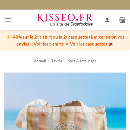
Passer
au
contenu
-40% sur le 2ᵉ t-shirt ou la 2ᵉ casquette
(à mixer selon vos
envies) :
Voir les t-shirts
•
Voir les casquettes
Accueil
/
Textile
/
Sacs & tote-bags