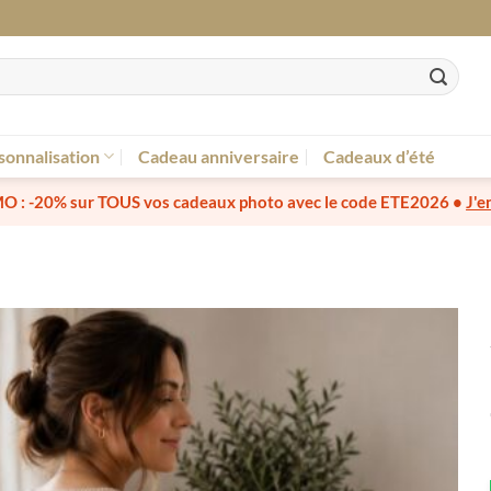
sonnalisation
Cadeau anniversaire
Cadeaux d’été
O :
-20% sur TOUS vos cadeaux photo
avec le code
ETE2026
•
J'e