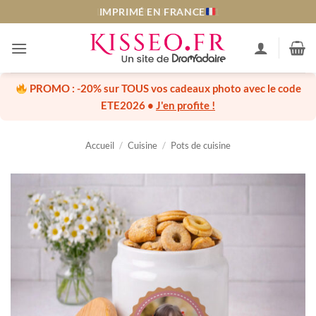
Passer
LIVRAISON EXPRESS J+1
au
contenu
PROMO :
-20% sur TOUS vos cadeaux photo
avec le code
ETE2026
•
J'en profite !
Accueil
/
Cuisine
/
Pots de cuisine