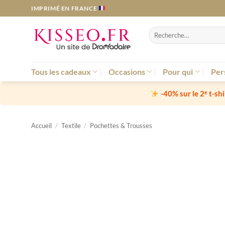
Passer
IMPRIMÉ EN FRANCE
au
contenu
Recherche
pour :
Tous les cadeaux
Occasions
Pour qui
Per
-40% sur le 2ᵉ t-sh
Accueil
/
Textile
/
Pochettes & Trousses