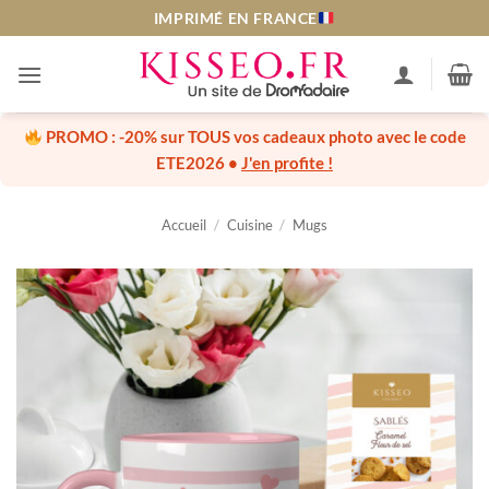
Passer
IMPRIMÉ EN FRANCE
au
contenu
PROMO :
-20% sur TOUS vos cadeaux photo
avec le code
ETE2026
•
J'en profite !
Accueil
/
Cuisine
/
Mugs