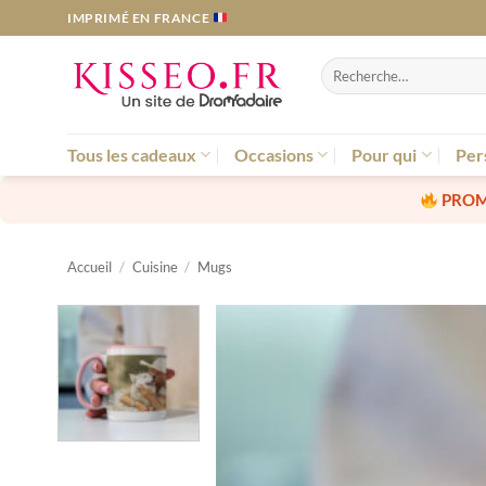
Passer
IMPRIMÉ EN FRANCE
au
contenu
Recherche
pour :
Tous les cadeaux
Occasions
Pour qui
Per
PROM
Accueil
/
Cuisine
/
Mugs