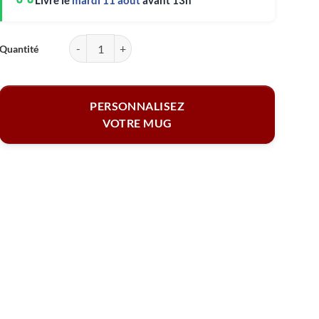
Livré le
mardi 11 août
avant 13h
quantité de Mug rose personnalisé - Photo
PERSONNALISEZ
VOTRE MUG