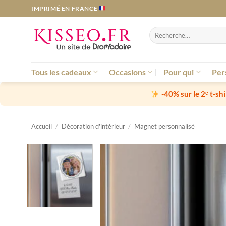
Passer
IMPRIMÉ EN FRANCE
au
contenu
Recherche
pour :
Tous les cadeaux
Occasions
Pour qui
Per
-40% sur le 2ᵉ t-sh
Accueil
/
Décoration d'intérieur
/
Magnet personnalisé