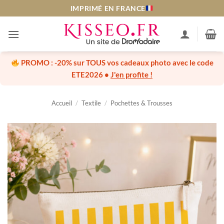
Passer
IMPRIMÉ EN FRANCE
au
contenu
PROMO :
-20% sur TOUS vos cadeaux photo
avec le code
ETE2026
•
J'en profite !
Accueil
/
Textile
/
Pochettes & Trousses