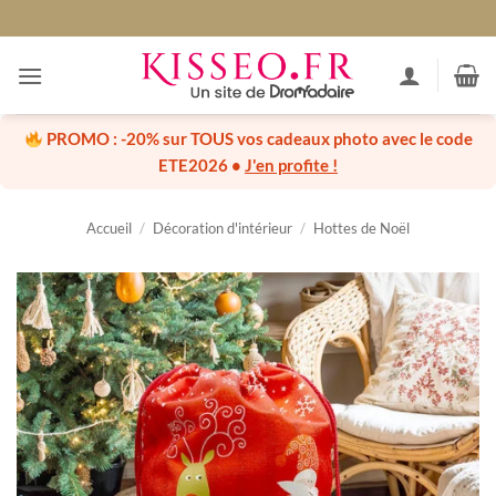
Passer
au
contenu
PROMO :
-20% sur TOUS vos cadeaux photo
avec le code
ETE2026
•
J'en profite !
Accueil
/
Décoration d'intérieur
/
Hottes de Noël