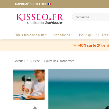
Passer
IMPRIMÉ EN FRANCE
au
contenu
Recherche
pour :
Tous les cadeaux
Occasions
Pour qui
Per
-40% sur le 2ᵉ t-sh
Accueil
/
Cuisine
/
Bouteilles Isothermes