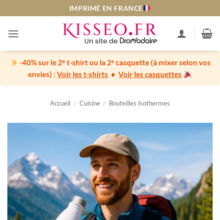
Passer
IMPRIMÉ EN FRANCE
au
contenu
-40% sur le 2ᵉ t-shirt ou la 2ᵉ casquette
(à mixer selon vos
envies) :
Voir les t-shirts
•
Voir les casquettes
Accueil
/
Cuisine
/
Bouteilles Isothermes