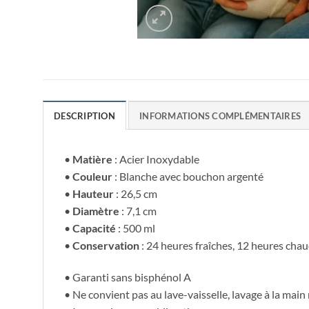
DESCRIPTION
INFORMATIONS COMPLÉMENTAIRES
•
Matière
: Acier Inoxydable
•
Couleur
: Blanche avec bouchon argenté
•
Hauteur
: 26,5 cm
•
Diamètre
: 7,1 cm
•
Capacité
: 500 ml
•
Conservation
: 24 heures fraîches, 12 heures cha
• Garanti sans bisphénol A
• Ne convient pas au lave-vaisselle, lavage à la ma