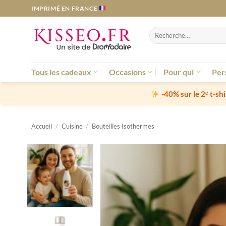
Passer
IMPRIMÉ EN FRANCE
au
contenu
Recherche
pour :
Tous les cadeaux
Occasions
Pour qui
Per
-40% sur le 2ᵉ t-sh
Accueil
/
Cuisine
/
Bouteilles Isothermes