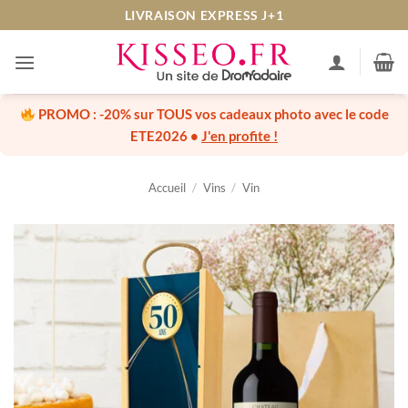
Passer
LIVRAISON EXPRESS J+1
au
contenu
PROMO :
-20% sur TOUS vos cadeaux photo
avec le code
ETE2026
•
J'en profite !
Accueil
/
Vins
/
Vin