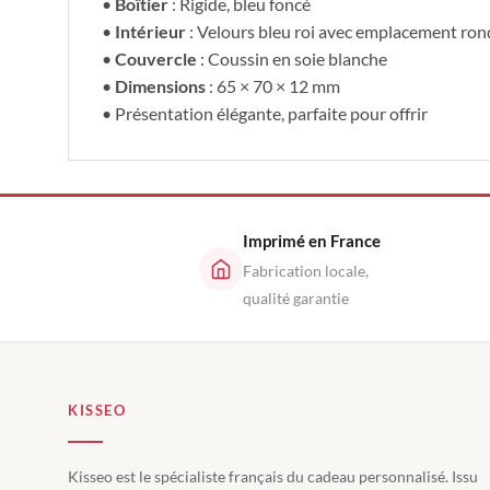
•
Boîtier
: Rigide, bleu foncé
•
Intérieur
: Velours bleu roi avec emplacement ron
•
Couvercle
: Coussin en soie blanche
•
Dimensions
: 65 × 70 × 12 mm
• Présentation élégante, parfaite pour offrir
Imprimé en France
Fabrication locale,
qualité garantie
KISSEO
Kisseo est le spécialiste français du cadeau personnalisé. Issu