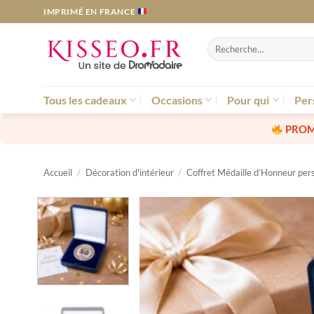
Passer
IMPRIMÉ EN FRANCE
au
contenu
Recherche
pour :
Tous les cadeaux
Occasions
Pour qui
Per
PROM
Accueil
/
Décoration d'intérieur
/
Coffret Médaille d’Honneur per