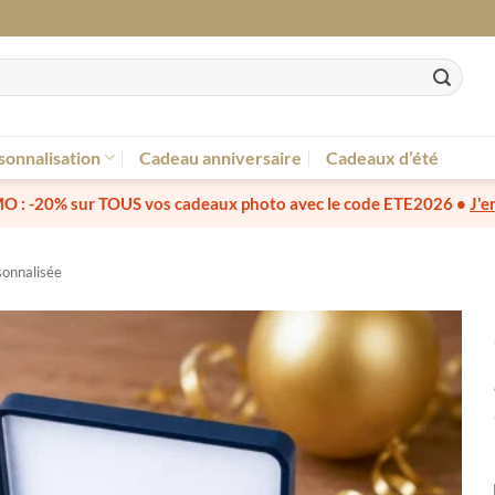
sonnalisation
Cadeau anniversaire
Cadeaux d’été
O :
-20% sur TOUS vos cadeaux photo
avec le code
ETE2026
•
J'e
sonnalisée