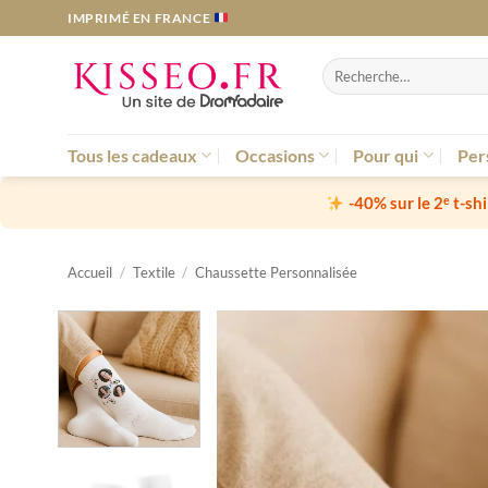
Passer
IMPRIMÉ EN FRANCE
au
contenu
Recherche
pour :
Tous les cadeaux
Occasions
Pour qui
Per
-40% sur le 2ᵉ t-sh
Accueil
/
Textile
/
Chaussette Personnalisée