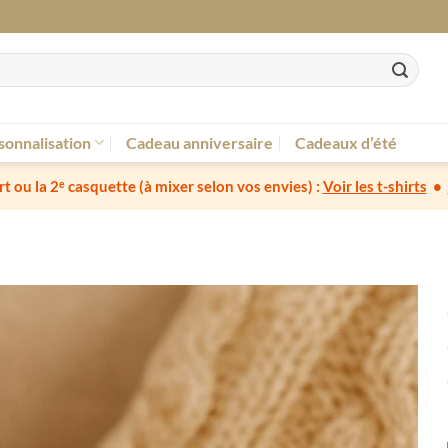
sonnalisation
Cadeau anniversaire
Cadeaux d’été
irt ou la 2ᵉ casquette
(à mixer selon vos envies) :
Voir les t-shirts
•