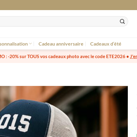
sonnalisation
Cadeau anniversaire
Cadeaux d’été
O :
-20% sur TOUS vos cadeaux photo
avec le code
ETE2026
•
J'e