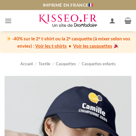
Passer
IMPRIMÉ EN FRANCE
au
contenu
-40% sur le 2ᵉ t-shirt ou la 2ᵉ casquette
(à mixer selon vos
envies) :
Voir les t-shirts
•
Voir les casquettes
Accueil
/
Textile
/
Casquettes
/
Casquettes enfants