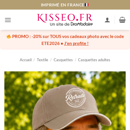
Passer
IMPRIMÉ EN FRANCE
au
contenu
PROMO :
-20% sur TOUS vos cadeaux photo
avec le code
ETE2026
•
J'en profite !
Accueil
/
Textile
/
Casquettes
/
Casquettes adultes