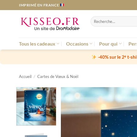
Passer
IMPRIMÉ EN FRANCE
au
contenu
Recherche
pour :
Tous les cadeaux
Occasions
Pour qui
Per
-40% sur le 2ᵉ t-sh
Accueil
/
Cartes de Vœux & Noël