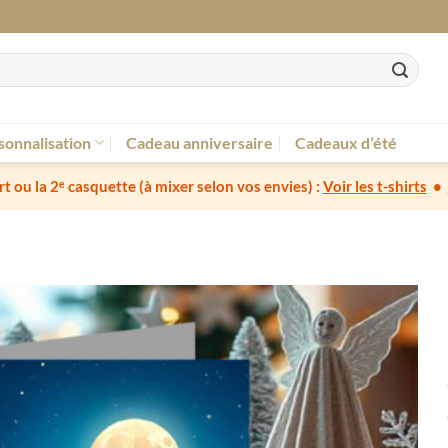
sonnalisation
Cadeau anniversaire
Cadeaux d’été
irt ou la 2ᵉ casquette
(à mixer selon vos envies) :
Voir les t-shirts
•