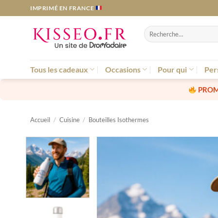
Passer
IMPRIMÉ EN FRANCE
au
contenu
Recherche
pour :
Tous les cadeaux
Occasions
Pour qui
Per
PROM
Accueil
/
Cuisine
/
Bouteilles Isothermes