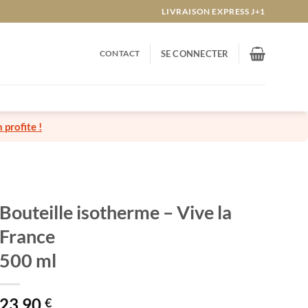
LIVRAISON EXPRESS J+1
CONTACT
SE CONNECTER
n profite !
Bouteille isotherme – Vive la
France
500 ml
23,90
€