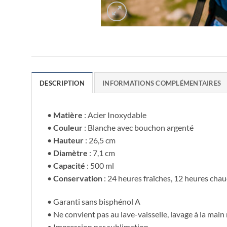
DESCRIPTION
INFORMATIONS COMPLÉMENTAIRES
•
Matière
: Acier Inoxydable
•
Couleur
: Blanche avec bouchon argenté
•
Hauteur
: 26,5 cm
•
Diamètre
: 7,1 cm
•
Capacité
: 500 ml
•
Conservation
: 24 heures fraîches, 12 heures cha
• Garanti sans bisphénol A
• Ne convient pas au lave-vaisselle, lavage à la ma
• Impression par sublimation