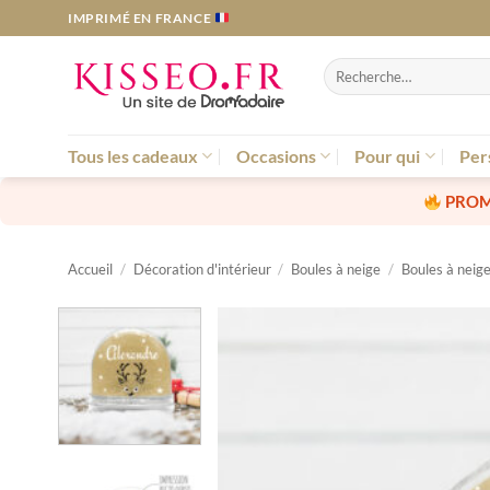
Passer
IMPRIMÉ EN FRANCE
au
contenu
Recherche
pour :
Tous les cadeaux
Occasions
Pour qui
Per
PROM
Accueil
/
Décoration d'intérieur
/
Boules à neige
/
Boules à neig