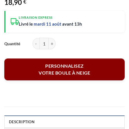
18,90
€
LIVRAISON EXPRESS
Livré le
mardi 11 août
avant 13h
quantité de Boule à neige personnalisable 2 faces - Brin de Muguet av
PERSONNALISEZ
VOTRE BOULE À NEIGE
DESCRIPTION