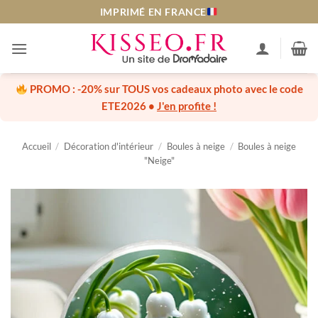
Passer
IMPRIMÉ EN FRANCE
au
contenu
PROMO :
-20% sur TOUS vos cadeaux photo
avec le code
ETE2026
•
J'en profite !
Accueil
/
Décoration d'intérieur
/
Boules à neige
/
Boules à neige
"Neige"