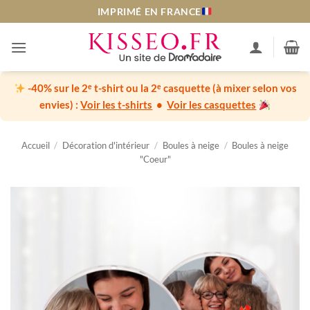
Passer
IMPRIMÉ EN FRANCE
au
contenu
-40% sur le 2ᵉ t-shirt ou la 2ᵉ casquette
(à mixer selon vos
envies) :
Voir les t-shirts
•
Voir les casquettes
Accueil
/
Décoration d'intérieur
/
Boules à neige
/
Boules à neige
"Coeur"