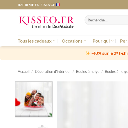
Passer
IMPRIMÉ EN FRANCE
au
contenu
Recherche
pour :
Tous les cadeaux
Occasions
Pour qui
Per
-40% sur le 2ᵉ t-sh
Accueil
/
Décoration d'intérieur
/
Boules à neige
/
Boules à neig