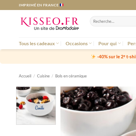
Passer
IMPRIMÉ EN FRANCE
au
contenu
Recherche
pour :
Tous les cadeaux
Occasions
Pour qui
Per
-40% sur le 2ᵉ t-sh
Accueil
/
Cuisine
/
Bols en céramique