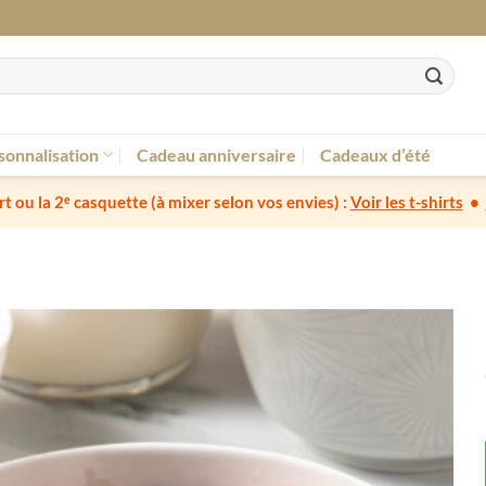
sonnalisation
Cadeau anniversaire
Cadeaux d’été
irt ou la 2ᵉ casquette
(à mixer selon vos envies) :
Voir les t-shirts
•