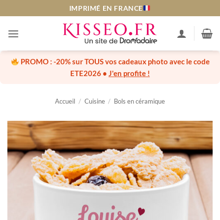
Passer
IMPRIMÉ EN FRANCE
au
contenu
PROMO :
-20% sur TOUS vos cadeaux photo
avec le code
ETE2026
•
J'en profite !
Accueil
/
Cuisine
/
Bols en céramique