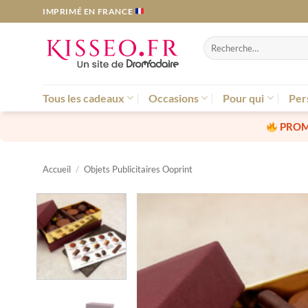
Passer
IMPRIMÉ EN FRANCE
au
contenu
Recherche
pour :
Tous les cadeaux
Occasions
Pour qui
Per
PROM
Accueil
/
Objets Publicitaires Ooprint