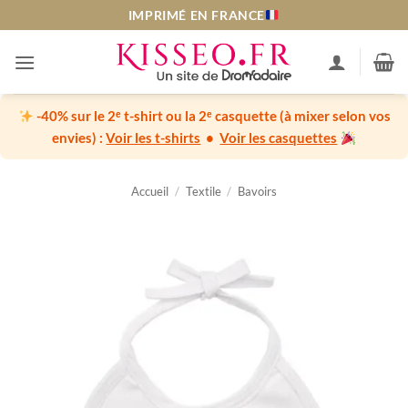
Passer
IMPRIMÉ EN FRANCE
au
contenu
-40% sur le 2ᵉ t-shirt ou la 2ᵉ casquette
(à mixer selon vos
envies) :
Voir les t-shirts
•
Voir les casquettes
Accueil
/
Textile
/
Bavoirs