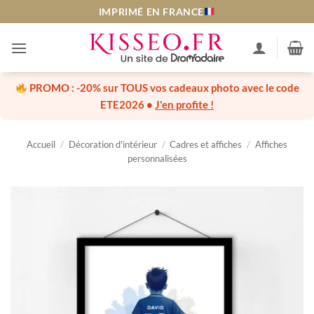
Passer
IMPRIMÉ EN FRANCE
au
contenu
PROMO :
-20% sur TOUS vos cadeaux photo
avec le code
ETE2026
•
J'en profite !
Accueil
/
Décoration d'intérieur
/
Cadres et affiches
/
Affiches
personnalisées