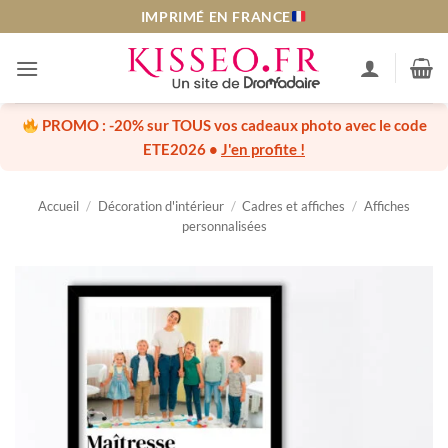
Passer
IMPRIMÉ EN FRANCE
au
contenu
PROMO :
-20% sur TOUS vos cadeaux photo
avec le code
ETE2026
•
J'en profite !
Accueil
/
Décoration d'intérieur
/
Cadres et affiches
/
Affiches
personnalisées