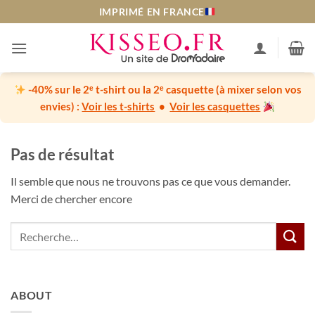
Passer
IMPRIMÉ EN FRANCE
au
contenu
-40% sur le 2ᵉ t-shirt ou la 2ᵉ casquette
(à mixer selon vos
envies) :
Voir les t-shirts
•
Voir les casquettes
Pas de résultat
Il semble que nous ne trouvons pas ce que vous demander.
Merci de chercher encore
ABOUT