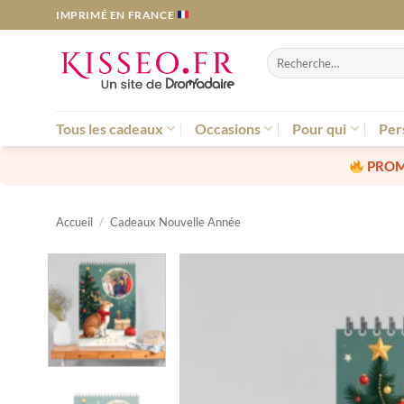
Passer
IMPRIMÉ EN FRANCE
au
contenu
Recherche
pour :
Tous les cadeaux
Occasions
Pour qui
Per
PROM
Accueil
/
Cadeaux Nouvelle Année