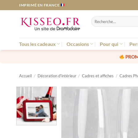
Passer
IMPRIMÉ EN FRANCE
au
contenu
Recherche
pour :
Tous les cadeaux
Occasions
Pour qui
Per
PROM
Accueil
/
Décoration d'intérieur
/
Cadres et affiches
/
Cadres Ph