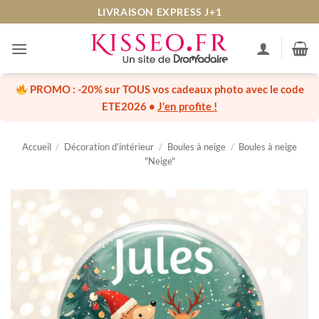
Passer
LIVRAISON EXPRESS J+1
au
contenu
PROMO :
-20% sur TOUS vos cadeaux photo
avec le code
ETE2026
•
J'en profite !
Accueil
/
Décoration d'intérieur
/
Boules à neige
/
Boules à neige
"Neige"