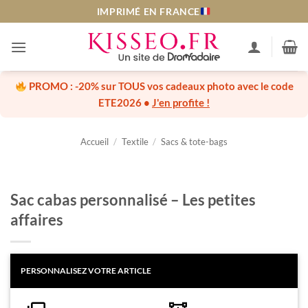
Passer
IMPRIMÉ EN FRANCE
au
contenu
PROMO :
-20% sur TOUS vos cadeaux photo
avec le code
ETE2026
•
J'en profite !
Accueil
/
Textile
/
Sacs & tote-bags
Sac cabas personnalisé – Les petites
affaires