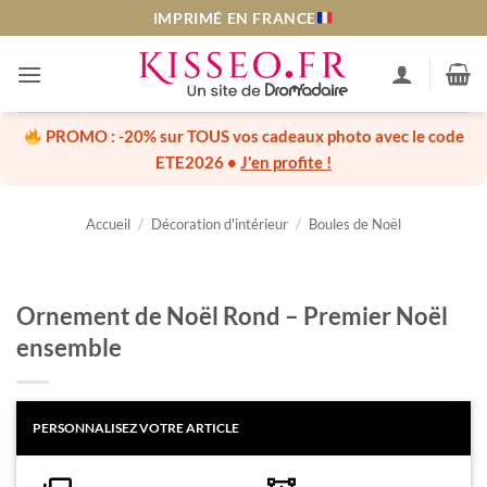
Passer
IMPRIMÉ EN FRANCE
au
contenu
PROMO :
-20% sur TOUS vos cadeaux photo
avec le code
ETE2026
•
J'en profite !
Accueil
/
Décoration d'intérieur
/
Boules de Noël
Ornement de Noël Rond – Premier Noël
ensemble