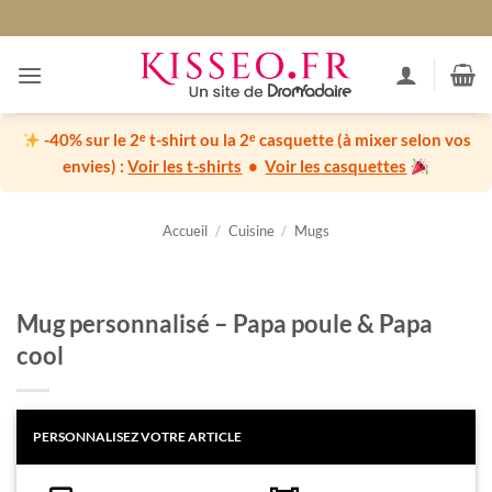
Passer
au
contenu
-40% sur le 2ᵉ t-shirt ou la 2ᵉ casquette
(à mixer selon vos
envies) :
Voir les t-shirts
•
Voir les casquettes
Accueil
/
Cuisine
/
Mugs
Mug personnalisé – Papa poule & Papa
cool